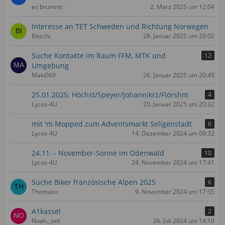
es brummt
2. März 2025 um 12:04
Interesse an TET Schweden und Richtung Norwegen
Bitschi
28. Januar 2025 um 20:02
Suche Kontakte im Raum FFM, MTK und
12
Umgebung
Maki069
26. Januar 2025 um 20:49
25.01.2025: Höchst/Speyer/Johannikrz/Flörshm
4
Lycos-4U
20. Januar 2025 um 20:32
mit 'm Mopped zum Adventsmarkt Seligenstadt
6
Lycos-4U
14. Dezember 2024 um 09:32
24.11. - November-Sonne im Odenwald
10
Lycos-4U
24. November 2024 um 17:41
Suche Biker französische Alpen 2025
6
Thomaso
9. November 2024 um 17:55
A1kassel
2
Noah._sek
26. Juli 2024 um 14:10