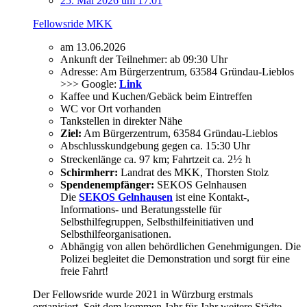
25. Mai 2026 um 17:01
Fellowsride MKK
am 13.06.2026
Ankunft der Teilnehmer: ab 09:30 Uhr
Adresse: Am Bürgerzentrum, 63584 Gründau-Lieblos
>>> Google:
Link
Kaffee und Kuchen/Gebäck beim Eintreffen
WC vor Ort vorhanden
Tankstellen in direkter Nähe
Ziel:
Am Bürgerzentrum, 63584 Gründau-Lieblos
Abschlusskundgebung gegen ca. 15:30 Uhr
½
Streckenlänge ca. 97 km; Fahrtzeit ca. 2
h
Schirmherr:
Landrat des MKK, Thorsten Stolz
Spendenempfänger:
SEKOS Gelnhausen
Die
SEKOS Gelnhausen
ist eine Kontakt-,
Informations- und Beratungsstelle für
Selbsthilfegruppen, Selbsthilfeinitiativen und
Selbsthilfeorganisationen.
Abhängig von allen behördlichen Genehmigungen. Die
Polizei begleitet die Demonstration und sorgt für eine
freie Fahrt!
Der Fellowsride wurde 2021 in Würzburg erstmals
organisiert. Seit dem kommen Jahr für Jahr weitere Städte