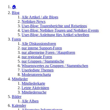
🏠
Blog
Alle Artikel / alle Blogs
Netbiker-News
User-Blog: Tourenberichte und Reisetipps
User-Blog: Netbiker-Touren und Netbiker-Events
User-Blog: Anleitung fürs Artikel schreiben
Foren
Alle Diskussionsforen
nur interne Support-Foren
nur allgemeine Foren / Hauptforen
nur regionale Foren
nur Gruppen / Stammtische
Wissenswertes zu Gruppen / Stammtischen
Unerledigte Themen
Moderatorencharta
Mitglieder
Mitgliederkarte
Letzte Aktivitäten
Mitgliedersuche
Bilder
Alle Alben
Kalender
Allgemeine Informationen