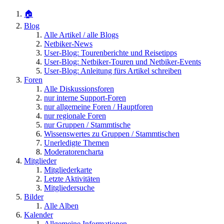
🏠
Blog
Alle Artikel / alle Blogs
Netbiker-News
User-Blog: Tourenberichte und Reisetipps
User-Blog: Netbiker-Touren und Netbiker-Events
User-Blog: Anleitung fürs Artikel schreiben
Foren
Alle Diskussionsforen
nur interne Support-Foren
nur allgemeine Foren / Hauptforen
nur regionale Foren
nur Gruppen / Stammtische
Wissenswertes zu Gruppen / Stammtischen
Unerledigte Themen
Moderatorencharta
Mitglieder
Mitgliederkarte
Letzte Aktivitäten
Mitgliedersuche
Bilder
Alle Alben
Kalender
Allgemeine Informationen