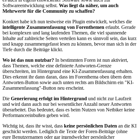
Softwareentwicklung selbst.
Was liegt da näher, um auch
Mehrwerte für die Community zu schaffen?
Konkret habe ich nun testweise ein Plugin entwickelt, welches die
intelligente Zusammenfassung von Forenthemen
erlaubt. Gerade
bei komplexen und lang laufenden Themen, die viel spannende
Inhalte auf zahlreiche Seiten verteilen kann es sinnvoll sein, das kurz
und knapp zusammengefasst lesen zu können, bevor man sich in der
Tiefe durch die Beiträge klickt.
Wo ist das nun nutzbar?
In bestimmten Foren ist nun aktiviert,
dass Themen, welche eine definierte Antworten-Grenze
überschreiten, im Hintergrund eine KI-Zusammenfassung erhalten.
Dies erkennt ihr dann daran, dass im Forenthema oben übern dem
Antworten-Button sowie auch unten rechts am Bildschirm ein "KI-
Zusammenfassung"-Button neu erscheint.
Die
Generierung erfolgt im Hintergrund
und nicht zur Laufzeit
und wird dann auch nur bei wesentlicher Anzahl neuer Antworten
überarbeitet. Das bedeutet, dass es beim Nutzen von Netbiker keine
Performanceeinbußen geben wird.
Wichtig ist, dass ihr wisst, dass
keine persönlichen Daten
an die KI
geschickt werden. Lediglich die Texte der Foren-Beiträge (ohne
eure Benutzernamen oder gar irgendwelcher persönlicher