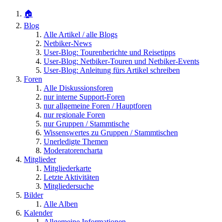
🏠
Blog
Alle Artikel / alle Blogs
Netbiker-News
User-Blog: Tourenberichte und Reisetipps
User-Blog: Netbiker-Touren und Netbiker-Events
User-Blog: Anleitung fürs Artikel schreiben
Foren
Alle Diskussionsforen
nur interne Support-Foren
nur allgemeine Foren / Hauptforen
nur regionale Foren
nur Gruppen / Stammtische
Wissenswertes zu Gruppen / Stammtischen
Unerledigte Themen
Moderatorencharta
Mitglieder
Mitgliederkarte
Letzte Aktivitäten
Mitgliedersuche
Bilder
Alle Alben
Kalender
Allgemeine Informationen