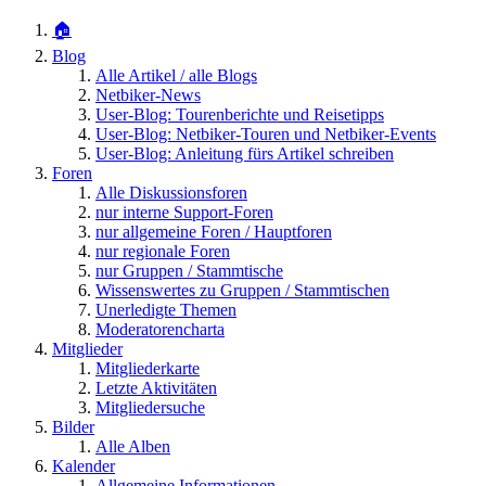
🏠
Blog
Alle Artikel / alle Blogs
Netbiker-News
User-Blog: Tourenberichte und Reisetipps
User-Blog: Netbiker-Touren und Netbiker-Events
User-Blog: Anleitung fürs Artikel schreiben
Foren
Alle Diskussionsforen
nur interne Support-Foren
nur allgemeine Foren / Hauptforen
nur regionale Foren
nur Gruppen / Stammtische
Wissenswertes zu Gruppen / Stammtischen
Unerledigte Themen
Moderatorencharta
Mitglieder
Mitgliederkarte
Letzte Aktivitäten
Mitgliedersuche
Bilder
Alle Alben
Kalender
Allgemeine Informationen