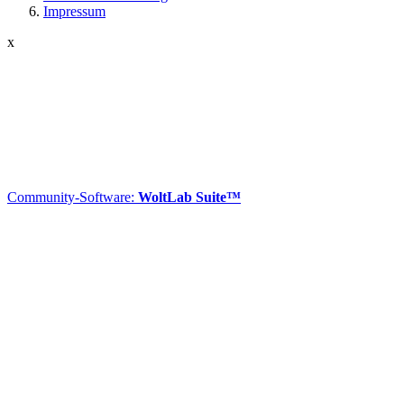
Impressum
x
Community-Software:
WoltLab Suite™